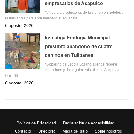
empresarios de Acapulco
*Vincula a productores de la sierra con hoteles y
restaurantes para abrir mercado al aguacate…
6 agosto, 2026
Investiga Ecología Municipal
presunto abandono de cuatro
caninos en Tulipanes
*Gobierno de Leticia Lozano atiende reporte
ciudadano y da seguimiento al caso Acapulco,
Gro., 06…
6 agosto, 2026
Política de Privacidad
Declaración de Accesibilidad
Contacto
Directorio
Mapa del sitio
Sobre nosotros