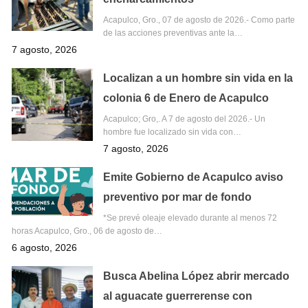
Acapulco, Gro., 07 de agosto de 2026.- Como parte
de las acciones preventivas ante la…
7 agosto, 2026
Localizan a un hombre sin vida en la
colonia 6 de Enero de Acapulco
Acapulco; Gro,. A 7 de agosto del 2026.- Un
hombre fue localizado sin vida con…
7 agosto, 2026
Emite Gobierno de Acapulco aviso
preventivo por mar de fondo
*Se prevé oleaje elevado durante al menos 72
horas Acapulco, Gro., 06 de agosto de…
6 agosto, 2026
Busca Abelina López abrir mercado
al aguacate guerrerense con