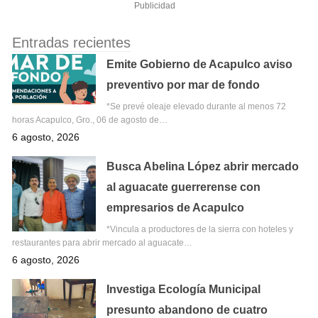
Publicidad
Entradas recientes
Emite Gobierno de Acapulco aviso
preventivo por mar de fondo
*Se prevé oleaje elevado durante al menos 72
horas Acapulco, Gro., 06 de agosto de…
6 agosto, 2026
Busca Abelina López abrir mercado
al aguacate guerrerense con
empresarios de Acapulco
*Vincula a productores de la sierra con hoteles y
restaurantes para abrir mercado al aguacate…
6 agosto, 2026
Investiga Ecología Municipal
presunto abandono de cuatro