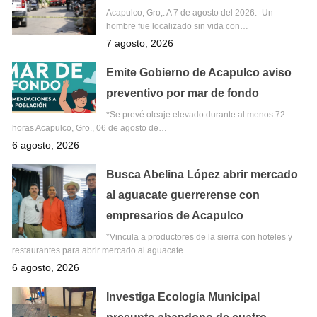
Acapulco; Gro,. A 7 de agosto del 2026.- Un
hombre fue localizado sin vida con…
7 agosto, 2026
Emite Gobierno de Acapulco aviso
preventivo por mar de fondo
*Se prevé oleaje elevado durante al menos 72
horas Acapulco, Gro., 06 de agosto de…
6 agosto, 2026
Busca Abelina López abrir mercado
al aguacate guerrerense con
empresarios de Acapulco
*Vincula a productores de la sierra con hoteles y
restaurantes para abrir mercado al aguacate…
6 agosto, 2026
Investiga Ecología Municipal