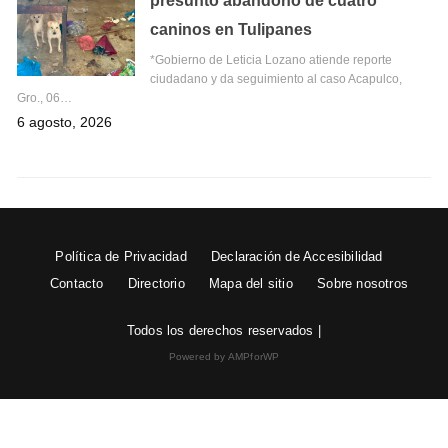
presunto abandono de cuatro
caninos en Tulipanes
*Gobierno de Leticia Lozano atiende reporte
ciudadano y da seguimiento al caso Acapulco,
Gro., 06…
6 agosto, 2026
Política de Privacidad
Declaración de Accesibilidad
Contacto
Directorio
Mapa del sitio
Sobre nosotros
Todos los derechos reservados |
Powered by AMPforWP