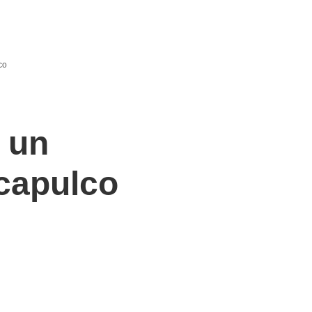
co
 un
Acapulco