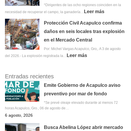
*Dirigentes de las ocho regiones coinciden en la
Leer más
necesidad de recuperar el campo, la ganadería…
Protección Civil Acapulco confirma
daños en seis locales tras explosión
en el Mercado Central
Por: Michel Vargas Acapulco, Gro,. A 3 de agosto
Leer más
del 2026.- La explosión registrada la…
Entradas recientes
Emite Gobierno de Acapulco aviso
preventivo por mar de fondo
*Se prevé oleaje elevado durante al menos 72
horas Acapulco, Gro., 06 de agosto de…
6 agosto, 2026
Busca Abelina López abrir mercado