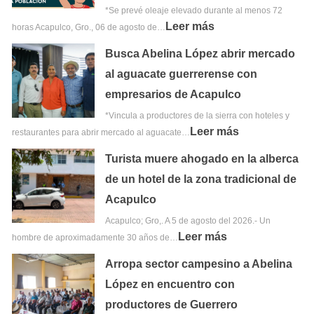
*Se prevé oleaje elevado durante al menos 72
Leer más
horas Acapulco, Gro., 06 de agosto de…
Busca Abelina López abrir mercado
al aguacate guerrerense con
empresarios de Acapulco
*Vincula a productores de la sierra con hoteles y
Leer más
restaurantes para abrir mercado al aguacate…
Turista muere ahogado en la alberca
de un hotel de la zona tradicional de
Acapulco
Acapulco; Gro,. A 5 de agosto del 2026.- Un
Leer más
hombre de aproximadamente 30 años de…
Arropa sector campesino a Abelina
López en encuentro con
productores de Guerrero