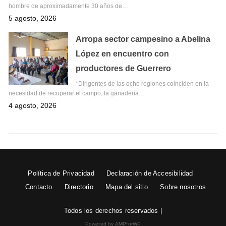
hombre de aproximadamente 30 años de…
5 agosto, 2026
Arropa sector campesino a Abelina
López en encuentro con
productores de Guerrero
*Dirigentes de las ocho regiones coinciden en la
necesidad de recuperar el campo, la ganadería…
4 agosto, 2026
Política de Privacidad
Declaración de Accesibilidad
Contacto
Directorio
Mapa del sitio
Sobre nosotros
Todos los derechos reservados |
Powered by AMPforWP