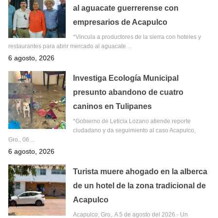
al aguacate guerrerense con
empresarios de Acapulco
*Vincula a productores de la sierra con hoteles y
restaurantes para abrir mercado al aguacate…
6 agosto, 2026
Investiga Ecología Municipal
presunto abandono de cuatro
caninos en Tulipanes
*Gobierno de Leticia Lozano atiende reporte
ciudadano y da seguimiento al caso Acapulco,
Gro., 06…
6 agosto, 2026
Turista muere ahogado en la alberca
de un hotel de la zona tradicional de
Acapulco
Acapulco; Gro,. A 5 de agosto del 2026.- Un