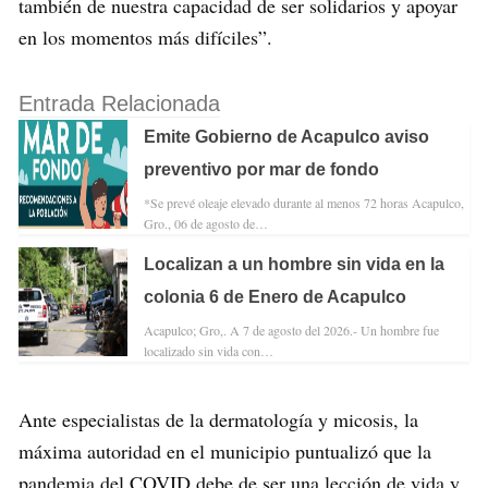
también de nuestra capacidad de ser solidarios y apoyar
en los momentos más difíciles”.
Entrada Relacionada
Emite Gobierno de Acapulco aviso
preventivo por mar de fondo
*Se prevé oleaje elevado durante al menos 72 horas Acapulco,
Gro., 06 de agosto de…
Localizan a un hombre sin vida en la
colonia 6 de Enero de Acapulco
Acapulco; Gro,. A 7 de agosto del 2026.- Un hombre fue
localizado sin vida con…
Ante especialistas de la dermatología y micosis, la
máxima autoridad en el municipio puntualizó que la
pandemia del COVID debe de ser una lección de vida y