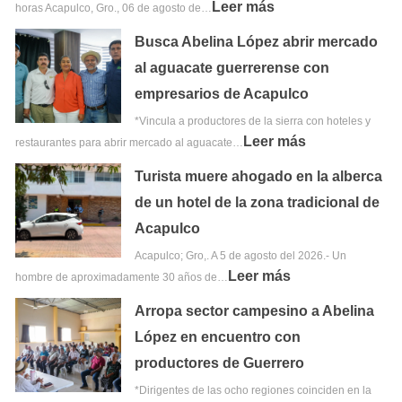
Leer más
horas Acapulco, Gro., 06 de agosto de…
Busca Abelina López abrir mercado
al aguacate guerrerense con
empresarios de Acapulco
*Vincula a productores de la sierra con hoteles y
Leer más
restaurantes para abrir mercado al aguacate…
Turista muere ahogado en la alberca
de un hotel de la zona tradicional de
Acapulco
Acapulco; Gro,. A 5 de agosto del 2026.- Un
Leer más
hombre de aproximadamente 30 años de…
Arropa sector campesino a Abelina
López en encuentro con
productores de Guerrero
*Dirigentes de las ocho regiones coinciden en la