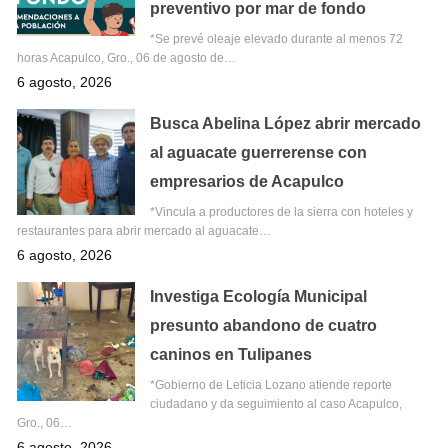
preventivo por mar de fondo
*Se prevé oleaje elevado durante al menos 72
horas Acapulco, Gro., 06 de agosto de…
6 agosto, 2026
Busca Abelina López abrir mercado
al aguacate guerrerense con
empresarios de Acapulco
*Vincula a productores de la sierra con hoteles y
restaurantes para abrir mercado al aguacate…
6 agosto, 2026
Investiga Ecología Municipal
presunto abandono de cuatro
caninos en Tulipanes
*Gobierno de Leticia Lozano atiende reporte
ciudadano y da seguimiento al caso Acapulco,
Gro., 06…
6 agosto, 2026