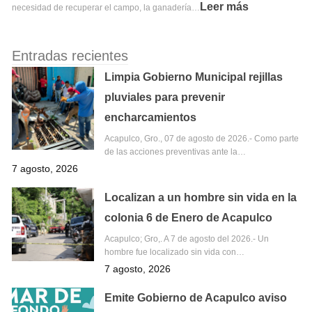
Leer más
necesidad de recuperar el campo, la ganadería…
Entradas recientes
Limpia Gobierno Municipal rejillas
pluviales para prevenir
encharcamientos
Acapulco, Gro., 07 de agosto de 2026.- Como parte
de las acciones preventivas ante la…
7 agosto, 2026
Localizan a un hombre sin vida en la
colonia 6 de Enero de Acapulco
Acapulco; Gro,. A 7 de agosto del 2026.- Un
hombre fue localizado sin vida con…
7 agosto, 2026
Emite Gobierno de Acapulco aviso