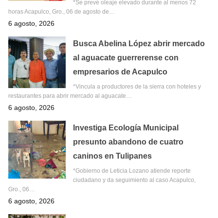
*Se prevé oleaje elevado durante al menos 72
horas Acapulco, Gro., 06 de agosto de…
6 agosto, 2026
Busca Abelina López abrir mercado
al aguacate guerrerense con
empresarios de Acapulco
*Vincula a productores de la sierra con hoteles y
restaurantes para abrir mercado al aguacate…
6 agosto, 2026
Investiga Ecología Municipal
presunto abandono de cuatro
caninos en Tulipanes
*Gobierno de Leticia Lozano atiende reporte
ciudadano y da seguimiento al caso Acapulco,
Gro., 06…
6 agosto, 2026