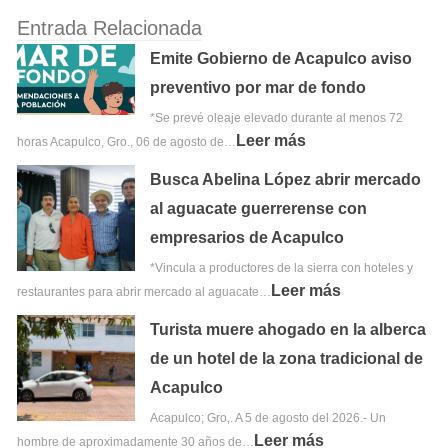
Entrada Relacionada
Emite Gobierno de Acapulco aviso
preventivo por mar de fondo
*Se prevé oleaje elevado durante al menos 72
Leer más
horas Acapulco, Gro., 06 de agosto de…
Busca Abelina López abrir mercado
al aguacate guerrerense con
empresarios de Acapulco
*Vincula a productores de la sierra con hoteles y
Leer más
restaurantes para abrir mercado al aguacate…
Turista muere ahogado en la alberca
de un hotel de la zona tradicional de
Acapulco
Acapulco; Gro,. A 5 de agosto del 2026.- Un
Leer más
hombre de aproximadamente 30 años de…