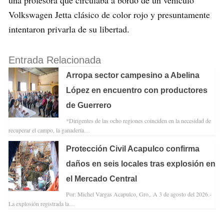
una profesora que circulaba a bordo de un vehículo
Volkswagen Jetta clásico de color rojo y presuntamente
intentaron privarla de su libertad.
Entrada Relacionada
Arropa sector campesino a Abelina
López en encuentro con productores
de Guerrero
*Dirigentes de las ocho regiones coinciden en la necesidad de
recuperar el campo, la ganadería…
Protección Civil Acapulco confirma
daños en seis locales tras explosión en
el Mercado Central
Por: Michel Vargas Acapulco, Gro,. A 3 de agosto del 2026.-
La explosión registrada la…