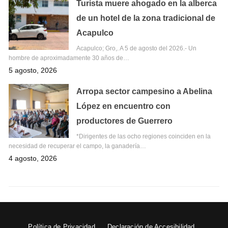
Turista muere ahogado en la alberca
de un hotel de la zona tradicional de
Acapulco
Acapulco; Gro,. A 5 de agosto del 2026.- Un
hombre de aproximadamente 30 años de…
5 agosto, 2026
Arropa sector campesino a Abelina
López en encuentro con
productores de Guerrero
*Dirigentes de las ocho regiones coinciden en la
necesidad de recuperar el campo, la ganadería…
4 agosto, 2026
Política de Privacidad
Declaración de Accesibilidad