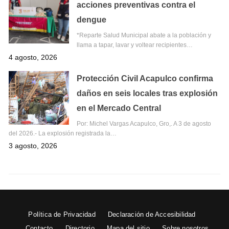
acciones preventivas contra el
dengue
*Reparte Salud Municipal abate a la población y
llama a tapar, lavar y voltear recipientes…
4 agosto, 2026
Protección Civil Acapulco confirma
daños en seis locales tras explosión
en el Mercado Central
Por: Michel Vargas Acapulco, Gro,. A 3 de agosto
del 2026.- La explosión registrada la…
3 agosto, 2026
Política de Privacidad
Declaración de Accesibilidad
Contacto
Directorio
Mapa del sitio
Sobre nosotros