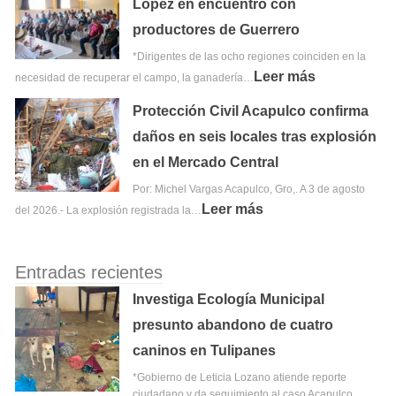
López en encuentro con
productores de Guerrero
*Dirigentes de las ocho regiones coinciden en la
Leer más
necesidad de recuperar el campo, la ganadería…
Protección Civil Acapulco confirma
daños en seis locales tras explosión
en el Mercado Central
Por: Michel Vargas Acapulco, Gro,. A 3 de agosto
Leer más
del 2026.- La explosión registrada la…
Entradas recientes
Investiga Ecología Municipal
presunto abandono de cuatro
caninos en Tulipanes
*Gobierno de Leticia Lozano atiende reporte
ciudadano y da seguimiento al caso Acapulco,