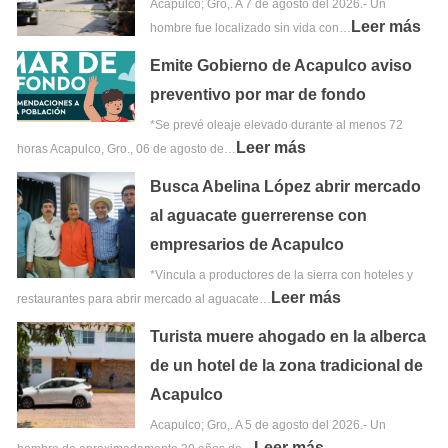
Acapulco; Gro,. A 7 de agosto del 2026.- Un
Leer más
hombre fue localizado sin vida con…
Emite Gobierno de Acapulco aviso
preventivo por mar de fondo
*Se prevé oleaje elevado durante al menos 72
Leer más
horas Acapulco, Gro., 06 de agosto de…
Busca Abelina López abrir mercado
al aguacate guerrerense con
empresarios de Acapulco
*Vincula a productores de la sierra con hoteles y
Leer más
restaurantes para abrir mercado al aguacate…
Turista muere ahogado en la alberca
de un hotel de la zona tradicional de
Acapulco
Acapulco; Gro,. A 5 de agosto del 2026.- Un
Leer más