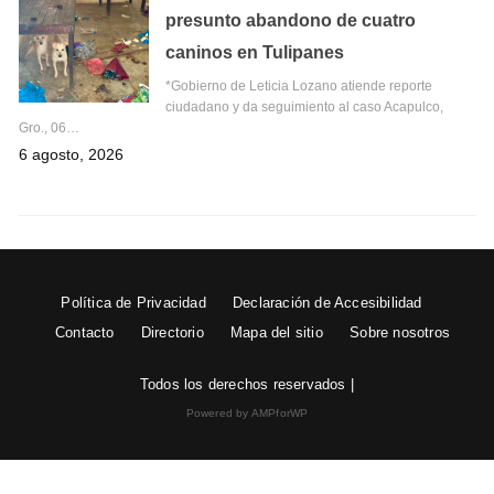
presunto abandono de cuatro
caninos en Tulipanes
*Gobierno de Leticia Lozano atiende reporte
ciudadano y da seguimiento al caso Acapulco,
Gro., 06…
6 agosto, 2026
Política de Privacidad
Declaración de Accesibilidad
Contacto
Directorio
Mapa del sitio
Sobre nosotros
Todos los derechos reservados |
Powered by AMPforWP