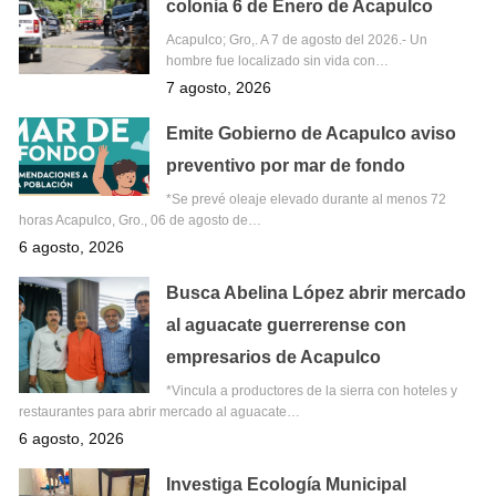
colonia 6 de Enero de Acapulco
Acapulco; Gro,. A 7 de agosto del 2026.- Un
hombre fue localizado sin vida con…
7 agosto, 2026
Emite Gobierno de Acapulco aviso
preventivo por mar de fondo
*Se prevé oleaje elevado durante al menos 72
horas Acapulco, Gro., 06 de agosto de…
6 agosto, 2026
Busca Abelina López abrir mercado
al aguacate guerrerense con
empresarios de Acapulco
*Vincula a productores de la sierra con hoteles y
restaurantes para abrir mercado al aguacate…
6 agosto, 2026
Investiga Ecología Municipal