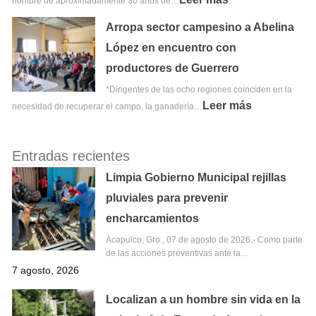
hombre de aproximadamente 30 años de…
Arropa sector campesino a Abelina
López en encuentro con
productores de Guerrero
*Dirigentes de las ocho regiones coinciden en la
Leer más
necesidad de recuperar el campo, la ganadería…
Entradas recientes
Limpia Gobierno Municipal rejillas
pluviales para prevenir
encharcamientos
Acapulco, Gro., 07 de agosto de 2026.- Como parte
de las acciones preventivas ante la…
7 agosto, 2026
Localizan a un hombre sin vida en la