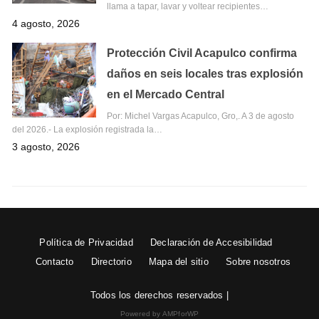
llama a tapar, lavar y voltear recipientes…
4 agosto, 2026
Protección Civil Acapulco confirma
daños en seis locales tras explosión
en el Mercado Central
Por: Michel Vargas Acapulco, Gro,. A 3 de agosto
del 2026.- La explosión registrada la…
3 agosto, 2026
Política de Privacidad
Declaración de Accesibilidad
Contacto
Directorio
Mapa del sitio
Sobre nosotros
Todos los derechos reservados |
Powered by AMPforWP