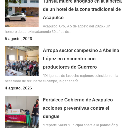
Turista muere ahogado en la alberca
de un hotel de la zona tradicional de
Acapulco
Acapulco; Gro,. A 5 de agosto del 2026.- Un
hombre de aproximadamente 30 años de…
5 agosto, 2026
Arropa sector campesino a Abelina
López en encuentro con
productores de Guerrero
*Dirigentes de las ocho regiones coinciden en la
necesidad de recuperar el campo, la ganadería…
4 agosto, 2026
Fortalece Gobierno de Acapulco
acciones preventivas contra el
dengue
*Reparte Salud Municipal abate a la población y