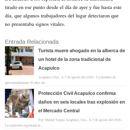
tirado en ese punto desde el día de ayer y fue hasta este
día, que algunos trabajadores del lugar detectaron que
no presentaba signos vitales.
Entrada Relacionada
Turista muere ahogado en la alberca de
un hotel de la zona tradicional de
Acapulco
Acapulco; Gro,. A 5 de agosto del 2026.- Un hombre de
aproximadamente 30 años de…
Protección Civil Acapulco confirma
daños en seis locales tras explosión en
el Mercado Central
Por: Michel Vargas Acapulco, Gro,. A 3 de agosto del 2026.-
La explosión registrada la…