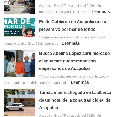
Acapulco; Gro,. A 7 de agosto del 2026.- Un
Leer más
hombre fue localizado sin vida con…
Emite Gobierno de Acapulco aviso
preventivo por mar de fondo
*Se prevé oleaje elevado durante al menos 72
Leer más
horas Acapulco, Gro., 06 de agosto de…
Busca Abelina López abrir mercado
al aguacate guerrerense con
empresarios de Acapulco
*Vincula a productores de la sierra con hoteles y
Leer más
restaurantes para abrir mercado al aguacate…
Turista muere ahogado en la alberca
de un hotel de la zona tradicional de
Acapulco
Acapulco; Gro,. A 5 de agosto del 2026.- Un