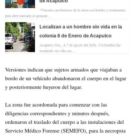
de Acapulco
*Vincula a productores de la sierra con hoteles y restaurantes
para abrir mercado al aguacate…
Localizan a un hombre sin vida en la
colonia 6 de Enero de Acapulco
Acapulco; Gro,. A 7 de agosto del 2026.- Un hombre fue
localizado sin vida con…
Versiones indican que sujetos armados que viajaban a
bordo de un vehículo abandonaron el cuerpo en el lugar
y posteriormente huyeron del lugar.
La zona fue acordonada para comenzar con las
diligencias correspondientes y minutos después,
ordenaron el traslado del cuerpo a las instalaciones del
Servicio Médico Forense (SEMEFO), para la necropsia