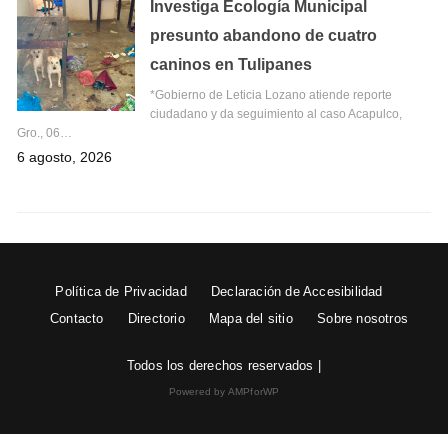
Investiga Ecología Municipal
presunto abandono de cuatro
caninos en Tulipanes
*Gobierno de Leticia Lozano atiende reporte
ciudadano y da seguimiento al caso Acapulco,
Gro., 06…
6 agosto, 2026
Política de Privacidad
Declaración de Accesibilidad
Contacto
Directorio
Mapa del sitio
Sobre nosotros
Todos los derechos reservados |
Powered by AMPforWP