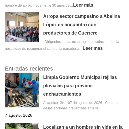
Leer más
hombre de aproximadamente 30 años de…
Arropa sector campesino a Abelina
López en encuentro con
productores de Guerrero
*Dirigentes de las ocho regiones coinciden en la
Leer más
necesidad de recuperar el campo, la ganadería…
Entradas recientes
Limpia Gobierno Municipal rejillas
pluviales para prevenir
encharcamientos
Acapulco, Gro., 07 de agosto de 2026.- Como parte
de las acciones preventivas ante la…
7 agosto, 2026
Localizan a un hombre sin vida en la