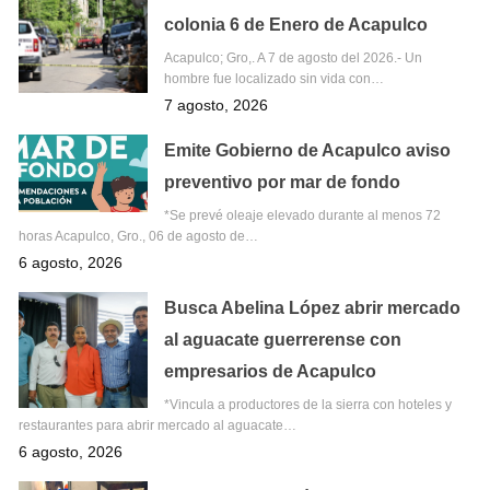
colonia 6 de Enero de Acapulco
Acapulco; Gro,. A 7 de agosto del 2026.- Un
hombre fue localizado sin vida con…
7 agosto, 2026
Emite Gobierno de Acapulco aviso
preventivo por mar de fondo
*Se prevé oleaje elevado durante al menos 72
horas Acapulco, Gro., 06 de agosto de…
6 agosto, 2026
Busca Abelina López abrir mercado
al aguacate guerrerense con
empresarios de Acapulco
*Vincula a productores de la sierra con hoteles y
restaurantes para abrir mercado al aguacate…
6 agosto, 2026