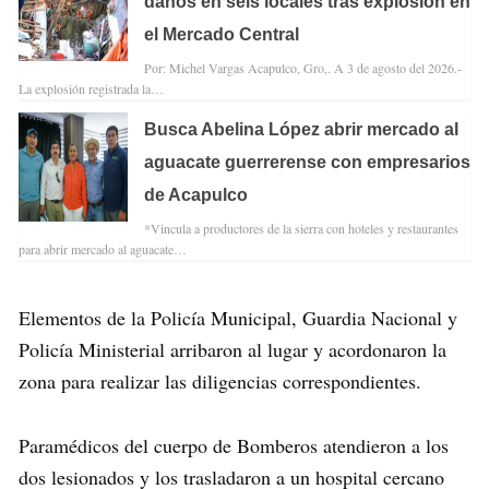
daños en seis locales tras explosión en
el Mercado Central
Por: Michel Vargas Acapulco, Gro,. A 3 de agosto del 2026.-
La explosión registrada la…
Busca Abelina López abrir mercado al
aguacate guerrerense con empresarios
de Acapulco
*Vincula a productores de la sierra con hoteles y restaurantes
para abrir mercado al aguacate…
Elementos de la Policía Municipal, Guardia Nacional y
Policía Ministerial arribaron al lugar y acordonaron la
zona para realizar las diligencias correspondientes.
Paramédicos del cuerpo de Bomberos atendieron a los
dos lesionados y los trasladaron a un hospital cercano