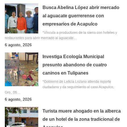
Busca Abelina López abrir mercado
al aguacate guerrerense con
empresarios de Acapulco
*Vincula a productores de la sierra con hoteles y
restaurantes para abrir mercado al aguacate…
6 agosto, 2026
Investiga Ecología Municipal
presunto abandono de cuatro
caninos en Tulipanes
*Gobierno de Leticia Lozano atiende reporte
ciudadano y da seguimiento al caso Acapulco,
Gro., 06…
6 agosto, 2026
Turista muere ahogado en la alberca
de un hotel de la zona tradicional de