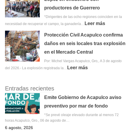
productores de Guerrero
*Dirigentes de las ocho regiones coinciden en la
Leer más
necesidad de recuperar el campo, la ganadería…
Protección Civil Acapulco confirma
daños en seis locales tras explosión
en el Mercado Central
Por: Michel Vargas Acapulco, Gro,. A 3 de agosto
Leer más
del 2026.- La explosión registrada la…
Entradas recientes
Emite Gobierno de Acapulco aviso
preventivo por mar de fondo
*Se prevé oleaje elevado durante al menos 72
horas Acapulco, Gro., 06 de agosto de…
6 agosto, 2026