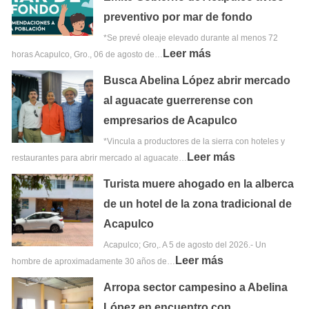
preventivo por mar de fondo
*Se prevé oleaje elevado durante al menos 72
Leer más
horas Acapulco, Gro., 06 de agosto de…
Busca Abelina López abrir mercado
al aguacate guerrerense con
empresarios de Acapulco
*Vincula a productores de la sierra con hoteles y
Leer más
restaurantes para abrir mercado al aguacate…
Turista muere ahogado en la alberca
de un hotel de la zona tradicional de
Acapulco
Acapulco; Gro,. A 5 de agosto del 2026.- Un
Leer más
hombre de aproximadamente 30 años de…
Arropa sector campesino a Abelina
López en encuentro con