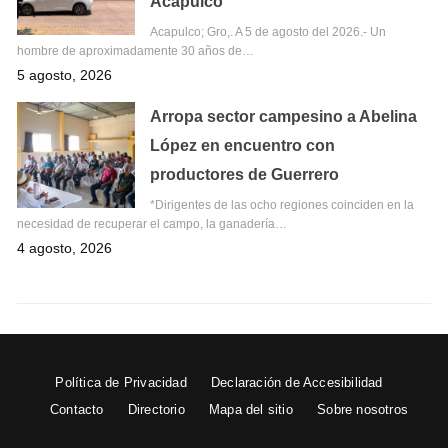
Acapulco
Acapulco; Gro,. A 5 de agosto del 2026.- Un
hombre de aproximadamente 30 años de…
5 agosto, 2026
Arropa sector campesino a Abelina
López en encuentro con
productores de Guerrero
*Dirigentes de las ocho regiones coinciden en la
necesidad de recuperar el campo, la ganadería…
4 agosto, 2026
Política de Privacidad
Declaración de Accesibilidad
Contacto
Directorio
Mapa del sitio
Sobre nosotros