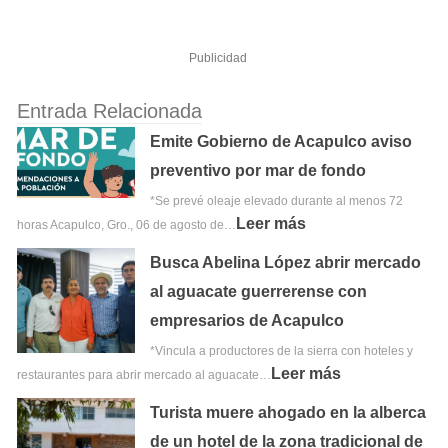
Publicidad
Entrada Relacionada
Emite Gobierno de Acapulco aviso
preventivo por mar de fondo
*Se prevé oleaje elevado durante al menos 72
Leer más
horas Acapulco, Gro., 06 de agosto de…
Busca Abelina López abrir mercado
al aguacate guerrerense con
empresarios de Acapulco
*Vincula a productores de la sierra con hoteles y
Leer más
restaurantes para abrir mercado al aguacate…
Turista muere ahogado en la alberca
de un hotel de la zona tradicional de