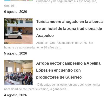
ciudadano y da seguimiento al caso Acapulco,
Gro., 06…
6 agosto, 2026
Turista muere ahogado en la alberca
de un hotel de la zona tradicional de
Acapulco
Acapulco; Gro,. A 5 de agosto del 2026.- Un
hombre de aproximadamente 30 años de…
5 agosto, 2026
Arropa sector campesino a Abelina
López en encuentro con
productores de Guerrero
*Dirigentes de las ocho regiones coinciden en la
necesidad de recuperar el campo, la ganadería…
4 agosto, 2026