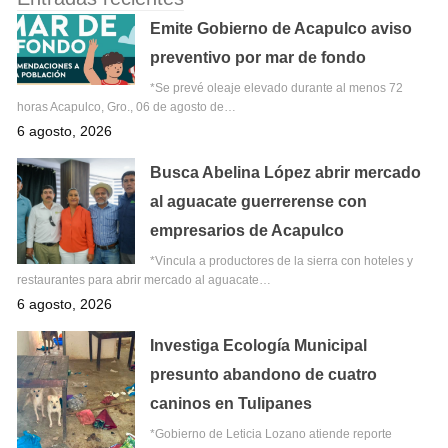
Emite Gobierno de Acapulco aviso
preventivo por mar de fondo
*Se prevé oleaje elevado durante al menos 72
horas Acapulco, Gro., 06 de agosto de…
6 agosto, 2026
Busca Abelina López abrir mercado
al aguacate guerrerense con
empresarios de Acapulco
*Vincula a productores de la sierra con hoteles y
restaurantes para abrir mercado al aguacate…
6 agosto, 2026
Investiga Ecología Municipal
presunto abandono de cuatro
caninos en Tulipanes
*Gobierno de Leticia Lozano atiende reporte