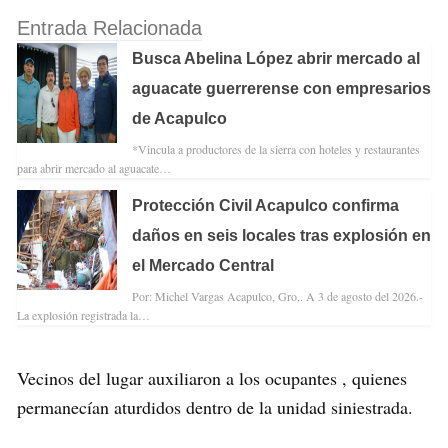
Entrada Relacionada
Busca Abelina López abrir mercado al
aguacate guerrerense con empresarios
de Acapulco
*Vincula a productores de la sierra con hoteles y restaurantes
para abrir mercado al aguacate…
Protección Civil Acapulco confirma
daños en seis locales tras explosión en
el Mercado Central
Por: Michel Vargas Acapulco, Gro,. A 3 de agosto del 2026.-
La explosión registrada la…
Vecinos del lugar auxiliaron a los ocupantes , quienes
permanecían aturdidos dentro de la unidad siniestrada.