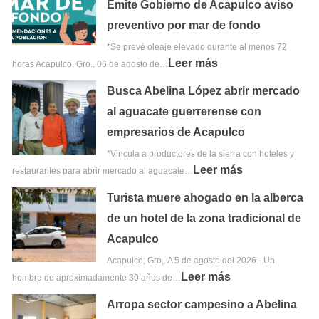
Emite Gobierno de Acapulco aviso
preventivo por mar de fondo
*Se prevé oleaje elevado durante al menos 72
Leer más
horas Acapulco, Gro., 06 de agosto de…
Busca Abelina López abrir mercado
al aguacate guerrerense con
empresarios de Acapulco
*Vincula a productores de la sierra con hoteles y
Leer más
restaurantes para abrir mercado al aguacate…
Turista muere ahogado en la alberca
de un hotel de la zona tradicional de
Acapulco
Acapulco; Gro,. A 5 de agosto del 2026.- Un
Leer más
hombre de aproximadamente 30 años de…
Arropa sector campesino a Abelina