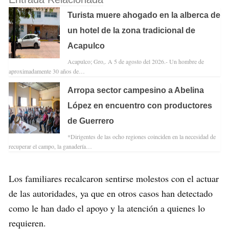
Turista muere ahogado en la alberca de
un hotel de la zona tradicional de
Acapulco
Acapulco; Gro,. A 5 de agosto del 2026.- Un hombre de
aproximadamente 30 años de…
Arropa sector campesino a Abelina
López en encuentro con productores
de Guerrero
*Dirigentes de las ocho regiones coinciden en la necesidad de
recuperar el campo, la ganadería…
Los familiares recalcaron sentirse molestos con el actuar
de las autoridades, ya que en otros casos han detectado
como le han dado el apoyo y la atención a quienes lo
requieren.