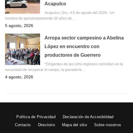
Acapulco
Acapulco; Gro,. A 5 de agosto del 2026.- Un
hombre de aproximadamente 30 años de…
5 agosto, 2026
Arropa sector campesino a Abelina
López en encuentro con
productores de Guerrero
*Dirigentes de las ocho regiones coinciden en la
necesidad de recuperar el campo, la ganadería…
4 agosto, 2026
Política de Privacidad
Declaración de Accesibilidad
Contacto
Directorio
Mapa del sitio
Sobre nosotros