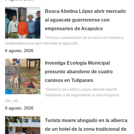
Busca Abelina López abrir mercado
al aguacate guerrerense con
empresarios de Acapulco
*Vincula a productores de la sierra con hoteles y
restaurantes para abrir mercado al aguacate…
6 agosto, 2026
Investiga Ecología Municipal
presunto abandono de cuatro
caninos en Tulipanes
*Gobierno de Leticia Lozano atiende reporte
ciudadano y da seguimiento al caso Acapulco,
Gro., 06…
6 agosto, 2026
Turista muere ahogado en la alberca
de un hotel de la zona tradicional de