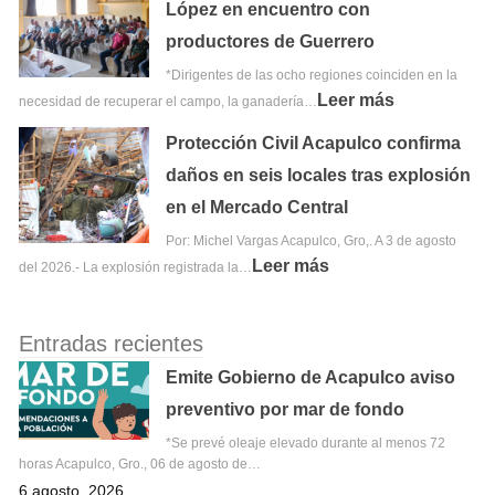
López en encuentro con
productores de Guerrero
*Dirigentes de las ocho regiones coinciden en la
Leer más
necesidad de recuperar el campo, la ganadería…
Protección Civil Acapulco confirma
daños en seis locales tras explosión
en el Mercado Central
Por: Michel Vargas Acapulco, Gro,. A 3 de agosto
Leer más
del 2026.- La explosión registrada la…
Entradas recientes
Emite Gobierno de Acapulco aviso
preventivo por mar de fondo
*Se prevé oleaje elevado durante al menos 72
horas Acapulco, Gro., 06 de agosto de…
6 agosto, 2026