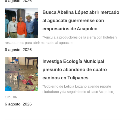
6 agosto, 2026
Busca Abelina López abrir mercado
al aguacate guerrerense con
empresarios de Acapulco
*Vincula a productores de la sierra con hoteles y
restaurantes para abrir mercado al aguacate…
6 agosto, 2026
Investiga Ecología Municipal
presunto abandono de cuatro
caninos en Tulipanes
*Gobierno de Leticia Lozano atiende reporte
ciudadano y da seguimiento al caso Acapulco,
Gro., 06…
6 agosto, 2026