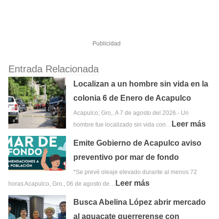
Publicidad
Entrada Relacionada
Localizan a un hombre sin vida en la
colonia 6 de Enero de Acapulco
Acapulco; Gro,. A 7 de agosto del 2026.- Un
Leer más
hombre fue localizado sin vida con…
Emite Gobierno de Acapulco aviso
preventivo por mar de fondo
*Se prevé oleaje elevado durante al menos 72
Leer más
horas Acapulco, Gro., 06 de agosto de…
Busca Abelina López abrir mercado
al aguacate guerrerense con