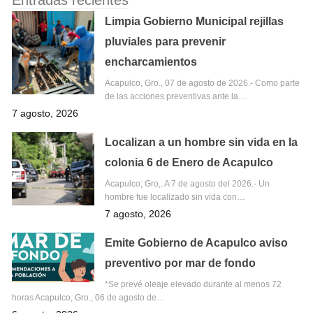
Limpia Gobierno Municipal rejillas
pluviales para prevenir
encharcamientos
Acapulco, Gro., 07 de agosto de 2026.- Como parte
de las acciones preventivas ante la…
7 agosto, 2026
Localizan a un hombre sin vida en la
colonia 6 de Enero de Acapulco
Acapulco; Gro,. A 7 de agosto del 2026.- Un
hombre fue localizado sin vida con…
7 agosto, 2026
Emite Gobierno de Acapulco aviso
preventivo por mar de fondo
*Se prevé oleaje elevado durante al menos 72
horas Acapulco, Gro., 06 de agosto de…