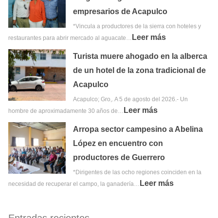
empresarios de Acapulco
*Vincula a productores de la sierra con hoteles y
Leer más
restaurantes para abrir mercado al aguacate…
Turista muere ahogado en la alberca
de un hotel de la zona tradicional de
Acapulco
Acapulco; Gro,. A 5 de agosto del 2026.- Un
Leer más
hombre de aproximadamente 30 años de…
Arropa sector campesino a Abelina
López en encuentro con
productores de Guerrero
*Dirigentes de las ocho regiones coinciden en la
Leer más
necesidad de recuperar el campo, la ganadería…
Entradas recientes