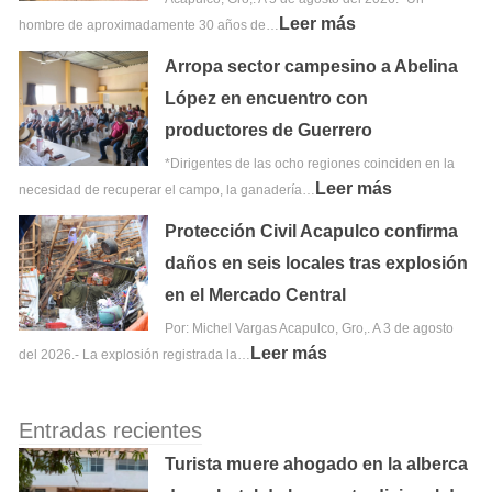
Leer más
hombre de aproximadamente 30 años de…
Arropa sector campesino a Abelina
López en encuentro con
productores de Guerrero
*Dirigentes de las ocho regiones coinciden en la
Leer más
necesidad de recuperar el campo, la ganadería…
Protección Civil Acapulco confirma
daños en seis locales tras explosión
en el Mercado Central
Por: Michel Vargas Acapulco, Gro,. A 3 de agosto
Leer más
del 2026.- La explosión registrada la…
Entradas recientes
Turista muere ahogado en la alberca