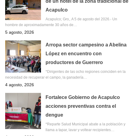
de un hotel de la zona tradicional de
Acapulco
Acapulco; Gro,. A 5 de agosto del 2026.- Un
hombre de aproximadamente 30 años de…
5 agosto, 2026
Arropa sector campesino a Abelina
López en encuentro con
productores de Guerrero
*Dirigentes de las ocho regiones coinciden en la
necesidad de recuperar el campo, la ganadería…
4 agosto, 2026
Fortalece Gobierno de Acapulco
acciones preventivas contra el
dengue
*Reparte Salud Municipal abate a la población y
llama a tapar, lavar y voltear recipientes…