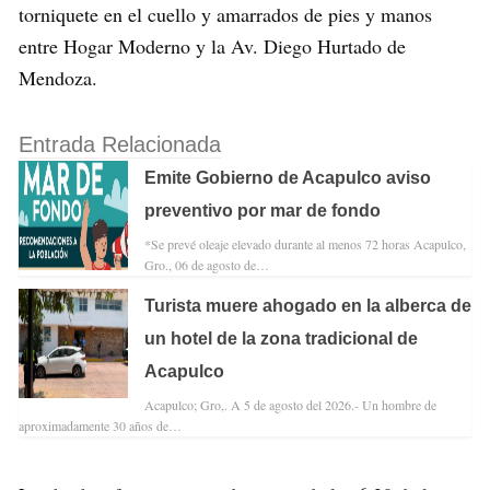
torniquete en el cuello y amarrados de pies y manos
entre Hogar Moderno y la Av. Diego Hurtado de
Mendoza.
Entrada Relacionada
Emite Gobierno de Acapulco aviso
preventivo por mar de fondo
*Se prevé oleaje elevado durante al menos 72 horas Acapulco,
Gro., 06 de agosto de…
Turista muere ahogado en la alberca de
un hotel de la zona tradicional de
Acapulco
Acapulco; Gro,. A 5 de agosto del 2026.- Un hombre de
aproximadamente 30 años de…