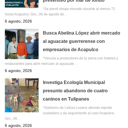
preventivo por mar de fondo
*Se prevé oleaje elevado durante al menos 72
horas Acapulco, Gro., 06 de agosto de…
6 agosto, 2026
Busca Abelina López abrir mercado
al aguacate guerrerense con
empresarios de Acapulco
*Vincula a productores de la sierra con hoteles y
restaurantes para abrir mercado al aguacate…
6 agosto, 2026
Investiga Ecología Municipal
presunto abandono de cuatro
caninos en Tulipanes
*Gobierno de Leticia Lozano atiende reporte
ciudadano y da seguimiento al caso Acapulco,
Gro., 06…
6 agosto, 2026