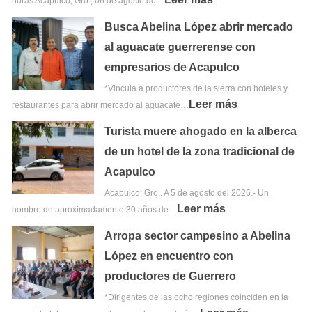
horas Acapulco, Gro., 06 de agosto de…
Busca Abelina López abrir mercado
al aguacate guerrerense con
empresarios de Acapulco
*Vincula a productores de la sierra con hoteles y
Leer más
restaurantes para abrir mercado al aguacate…
Turista muere ahogado en la alberca
de un hotel de la zona tradicional de
Acapulco
Acapulco; Gro,. A 5 de agosto del 2026.- Un
Leer más
hombre de aproximadamente 30 años de…
Arropa sector campesino a Abelina
López en encuentro con
productores de Guerrero
*Dirigentes de las ocho regiones coinciden en la