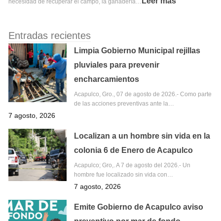
Leer más
necesidad de recuperar el campo, la ganadería…
Entradas recientes
Limpia Gobierno Municipal rejillas
pluviales para prevenir
encharcamientos
Acapulco, Gro., 07 de agosto de 2026.- Como parte
de las acciones preventivas ante la…
7 agosto, 2026
Localizan a un hombre sin vida en la
colonia 6 de Enero de Acapulco
Acapulco; Gro,. A 7 de agosto del 2026.- Un
hombre fue localizado sin vida con…
7 agosto, 2026
Emite Gobierno de Acapulco aviso