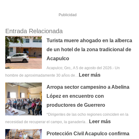
Publicidad
Entrada Relacionada
Turista muere ahogado en la alberca
de un hotel de la zona tradicional de
Acapulco
Acapulco; Gro,. A 5 de agosto del 2026.- Un
Leer más
hombre de aproximadamente 30 años de…
Arropa sector campesino a Abelina
López en encuentro con
productores de Guerrero
*Dirigentes de las ocho regiones coinciden en la
Leer más
necesidad de recuperar el campo, la ganadería…
Protección Civil Acapulco confirma