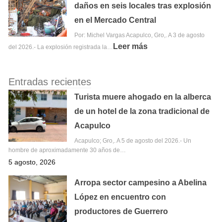
daños en seis locales tras explosión
en el Mercado Central
Por: Michel Vargas Acapulco, Gro,. A 3 de agosto
Leer más
del 2026.- La explosión registrada la…
Entradas recientes
Turista muere ahogado en la alberca
de un hotel de la zona tradicional de
Acapulco
Acapulco; Gro,. A 5 de agosto del 2026.- Un
hombre de aproximadamente 30 años de…
5 agosto, 2026
Arropa sector campesino a Abelina
López en encuentro con
productores de Guerrero