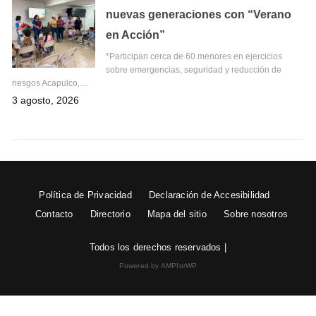
nuevas generaciones con “Verano
en Acción”
*Participan cerca de 60 menores en ejercicios
sobre emergencias, seguridad y reducción de
riesgos Acapulco,…
3 agosto, 2026
Política de Privacidad
Declaración de Accesibilidad
Contacto
Directorio
Mapa del sitio
Sobre nosotros
Todos los derechos reservados |
Powered by AMPforWP