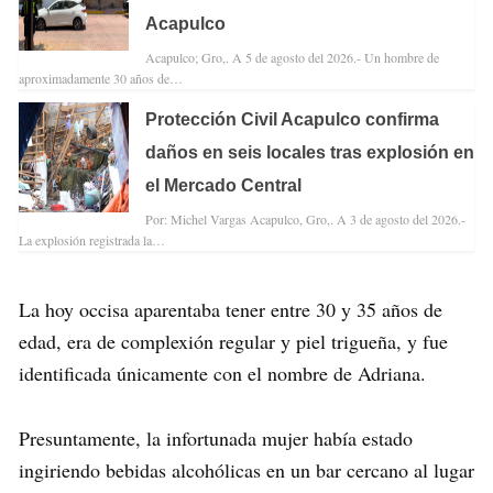
Acapulco
Acapulco; Gro,. A 5 de agosto del 2026.- Un hombre de
aproximadamente 30 años de…
Protección Civil Acapulco confirma
daños en seis locales tras explosión en
el Mercado Central
Por: Michel Vargas Acapulco, Gro,. A 3 de agosto del 2026.-
La explosión registrada la…
La hoy occisa aparentaba tener entre 30 y 35 años de
edad, era de complexión regular y piel trigueña, y fue
identificada únicamente con el nombre de Adriana.
Presuntamente, la infortunada mujer había estado
ingiriendo bebidas alcohólicas en un bar cercano al lugar