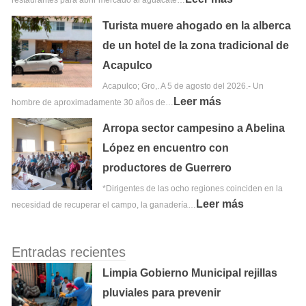
Turista muere ahogado en la alberca
de un hotel de la zona tradicional de
Acapulco
Acapulco; Gro,. A 5 de agosto del 2026.- Un
Leer más
hombre de aproximadamente 30 años de…
Arropa sector campesino a Abelina
López en encuentro con
productores de Guerrero
*Dirigentes de las ocho regiones coinciden en la
Leer más
necesidad de recuperar el campo, la ganadería…
Entradas recientes
Limpia Gobierno Municipal rejillas
pluviales para prevenir