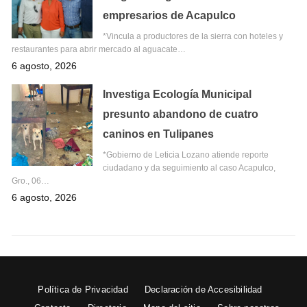
empresarios de Acapulco
*Vincula a productores de la sierra con hoteles y
restaurantes para abrir mercado al aguacate…
6 agosto, 2026
Investiga Ecología Municipal
presunto abandono de cuatro
caninos en Tulipanes
*Gobierno de Leticia Lozano atiende reporte
ciudadano y da seguimiento al caso Acapulco,
Gro., 06…
6 agosto, 2026
Política de Privacidad
Declaración de Accesibilidad