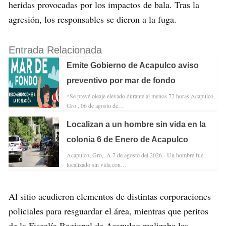
heridas provocadas por los impactos de bala. Tras la
agresión, los responsables se dieron a la fuga.
Entrada Relacionada
Emite Gobierno de Acapulco aviso
preventivo por mar de fondo
*Se prevé oleaje elevado durante al menos 72 horas Acapulco,
Gro., 06 de agosto de…
Localizan a un hombre sin vida en la
colonia 6 de Enero de Acapulco
Acapulco; Gro,. A 7 de agosto del 2026.- Un hombre fue
localizado sin vida con…
Al sitio acudieron elementos de distintas corporaciones
policiales para resguardar el área, mientras que peritos
de la Fiscalía Regional de Acapulco realizaba las