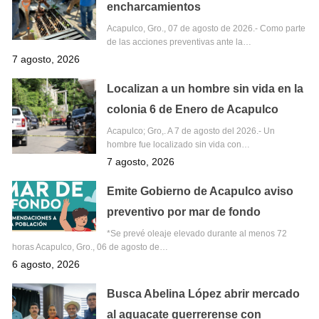
encharcamientos
Acapulco, Gro., 07 de agosto de 2026.- Como parte
de las acciones preventivas ante la…
7 agosto, 2026
Localizan a un hombre sin vida en la
colonia 6 de Enero de Acapulco
Acapulco; Gro,. A 7 de agosto del 2026.- Un
hombre fue localizado sin vida con…
7 agosto, 2026
Emite Gobierno de Acapulco aviso
preventivo por mar de fondo
*Se prevé oleaje elevado durante al menos 72
horas Acapulco, Gro., 06 de agosto de…
6 agosto, 2026
Busca Abelina López abrir mercado
al aguacate guerrerense con