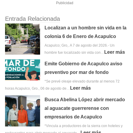
Publicidad
Entrada Relacionada
Localizan a un hombre sin vida en la
colonia 6 de Enero de Acapulco
Acapulco; Gro,. A 7 de agosto del 2026.- Un
Leer más
hombre fue localizado sin vida con…
Emite Gobierno de Acapulco aviso
preventivo por mar de fondo
*Se prevé oleaje elevado durante al menos 72
Leer más
horas Acapulco, Gro., 06 de agosto de…
Busca Abelina López abrir mercado
al aguacate guerrerense con
empresarios de Acapulco
*Vincula a productores de la sierra con hoteles y
Leer más
restaurantes para abrir mercado al aguacate…