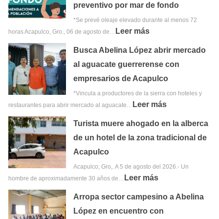
preventivo por mar de fondo
*Se prevé oleaje elevado durante al menos 72
Leer más
horas Acapulco, Gro., 06 de agosto de…
Busca Abelina López abrir mercado
al aguacate guerrerense con
empresarios de Acapulco
*Vincula a productores de la sierra con hoteles y
Leer más
restaurantes para abrir mercado al aguacate…
Turista muere ahogado en la alberca
de un hotel de la zona tradicional de
Acapulco
Acapulco; Gro,. A 5 de agosto del 2026.- Un
Leer más
hombre de aproximadamente 30 años de…
Arropa sector campesino a Abelina
López en encuentro con