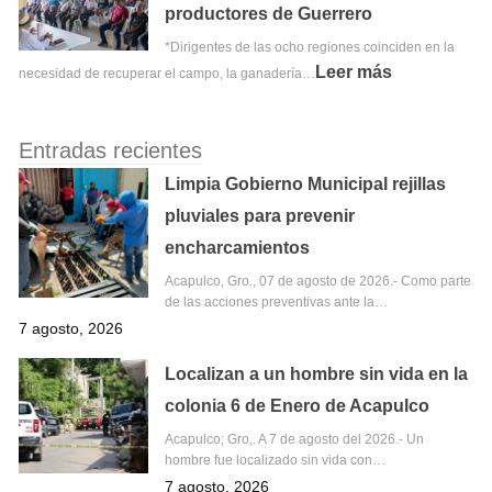
productores de Guerrero
*Dirigentes de las ocho regiones coinciden en la
Leer más
necesidad de recuperar el campo, la ganadería…
Entradas recientes
Limpia Gobierno Municipal rejillas
pluviales para prevenir
encharcamientos
Acapulco, Gro., 07 de agosto de 2026.- Como parte
de las acciones preventivas ante la…
7 agosto, 2026
Localizan a un hombre sin vida en la
colonia 6 de Enero de Acapulco
Acapulco; Gro,. A 7 de agosto del 2026.- Un
hombre fue localizado sin vida con…
7 agosto, 2026