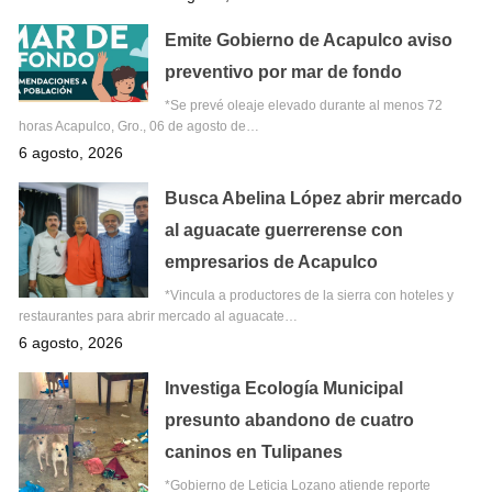
Emite Gobierno de Acapulco aviso
preventivo por mar de fondo
*Se prevé oleaje elevado durante al menos 72
horas Acapulco, Gro., 06 de agosto de…
6 agosto, 2026
Busca Abelina López abrir mercado
al aguacate guerrerense con
empresarios de Acapulco
*Vincula a productores de la sierra con hoteles y
restaurantes para abrir mercado al aguacate…
6 agosto, 2026
Investiga Ecología Municipal
presunto abandono de cuatro
caninos en Tulipanes
*Gobierno de Leticia Lozano atiende reporte