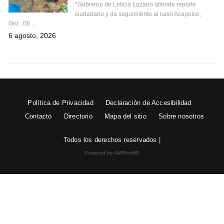
*Gobierno de Leticia Lozano atiende reporte
ciudadano y da seguimiento al caso Acapulco,
Gro., 06…
6 agosto, 2026
Política de Privacidad
Declaración de Accesibilidad
Contacto
Directorio
Mapa del sitio
Sobre nosotros
Todos los derechos reservados |
Powered by AMPforWP