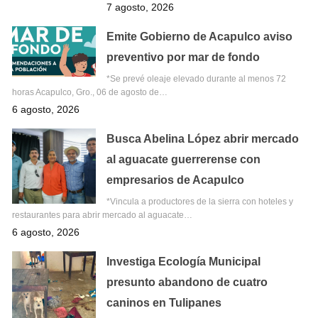
7 agosto, 2026
Emite Gobierno de Acapulco aviso
preventivo por mar de fondo
*Se prevé oleaje elevado durante al menos 72
horas Acapulco, Gro., 06 de agosto de…
6 agosto, 2026
Busca Abelina López abrir mercado
al aguacate guerrerense con
empresarios de Acapulco
*Vincula a productores de la sierra con hoteles y
restaurantes para abrir mercado al aguacate…
6 agosto, 2026
Investiga Ecología Municipal
presunto abandono de cuatro
caninos en Tulipanes