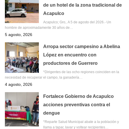
de un hotel de la zona tradicional de
Acapulco
Acapulco; Gro,. A 5 de agosto del 2026.- Un
hombre de aproximadamente 30 años de…
5 agosto, 2026
Arropa sector campesino a Abelina
López en encuentro con
productores de Guerrero
*Dirigentes de las ocho regiones coinciden en la
necesidad de recuperar el campo, la ganadería…
4 agosto, 2026
Fortalece Gobierno de Acapulco
acciones preventivas contra el
dengue
*Reparte Salud Municipal abate a la población y
llama a tapar, lavar y voltear recipientes…