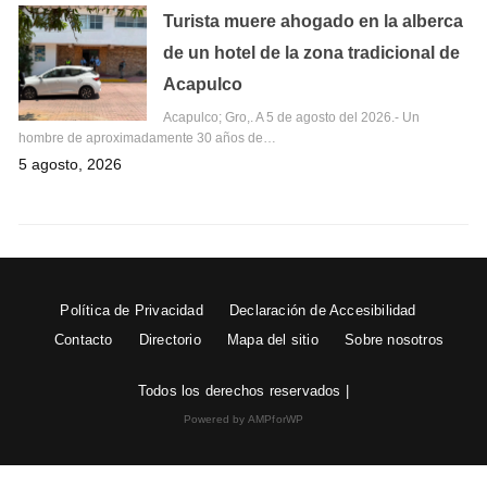
Turista muere ahogado en la alberca
de un hotel de la zona tradicional de
Acapulco
Acapulco; Gro,. A 5 de agosto del 2026.- Un
hombre de aproximadamente 30 años de…
5 agosto, 2026
Política de Privacidad
Declaración de Accesibilidad
Contacto
Directorio
Mapa del sitio
Sobre nosotros
Todos los derechos reservados |
Powered by AMPforWP