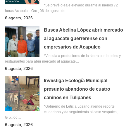
*Se prevé oleaje elevado durante al menos 72
horas Acapulco, Gro., 06 de agosto de…
6 agosto, 2026
Busca Abelina López abrir mercado
al aguacate guerrerense con
empresarios de Acapulco
*Vincula a productores de la sierra con hoteles y
restaurantes para abrir mercado al aguacate…
6 agosto, 2026
Investiga Ecología Municipal
presunto abandono de cuatro
caninos en Tulipanes
*Gobierno de Leticia Lozano atiende reporte
ciudadano y da seguimiento al caso Acapulco,
Gro., 06…
6 agosto, 2026