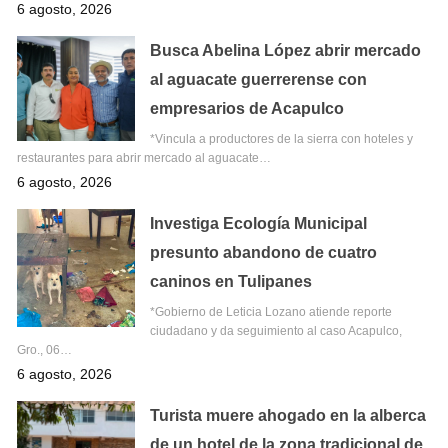
6 agosto, 2026
Busca Abelina López abrir mercado
al aguacate guerrerense con
empresarios de Acapulco
*Vincula a productores de la sierra con hoteles y
restaurantes para abrir mercado al aguacate…
6 agosto, 2026
Investiga Ecología Municipal
presunto abandono de cuatro
caninos en Tulipanes
*Gobierno de Leticia Lozano atiende reporte
ciudadano y da seguimiento al caso Acapulco,
Gro., 06…
6 agosto, 2026
Turista muere ahogado en la alberca
de un hotel de la zona tradicional de