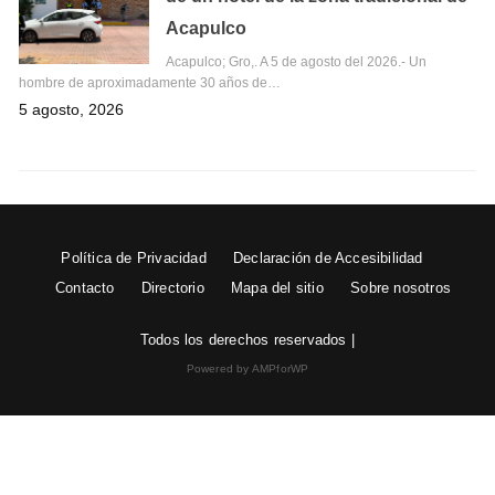
Acapulco
Acapulco; Gro,. A 5 de agosto del 2026.- Un
hombre de aproximadamente 30 años de…
5 agosto, 2026
Política de Privacidad
Declaración de Accesibilidad
Contacto
Directorio
Mapa del sitio
Sobre nosotros
Todos los derechos reservados |
Powered by AMPforWP