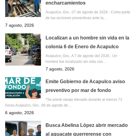
encharcamientos
Acapulco, Gro., 07 de agosto de 2026.- Como parte
de las acciones preventivas ante la…
7 agosto, 2026
Localizan a un hombre sin vida en la
colonia 6 de Enero de Acapulco
Acapulco; Gro,. A 7 de agosto del 2026.- Un
hombre fue localizado sin vida con…
7 agosto, 2026
Emite Gobierno de Acapulco aviso
preventivo por mar de fondo
*Se prevé oleaje elevado durante al menos 72
horas Acapulco, Gro., 06 de agosto de…
6 agosto, 2026
Busca Abelina López abrir mercado
al aguacate guerrerense con