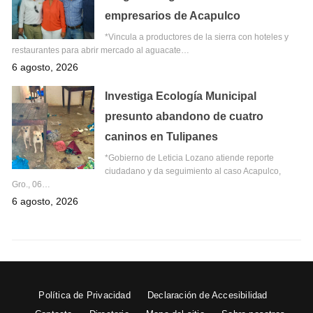
empresarios de Acapulco
*Vincula a productores de la sierra con hoteles y
restaurantes para abrir mercado al aguacate…
6 agosto, 2026
Investiga Ecología Municipal
presunto abandono de cuatro
caninos en Tulipanes
*Gobierno de Leticia Lozano atiende reporte
ciudadano y da seguimiento al caso Acapulco,
Gro., 06…
6 agosto, 2026
Política de Privacidad
Declaración de Accesibilidad