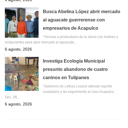
Busca Abelina López abrir mercado
al aguacate guerrerense con
empresarios de Acapulco
*Vincula a productores de la sierra con hoteles y
restaurantes para abrir mercado al aguacate…
6 agosto, 2026
Investiga Ecología Municipal
presunto abandono de cuatro
caninos en Tulipanes
*Gobierno de Leticia Lozano atiende reporte
ciudadano y da seguimiento al caso Acapulco,
Gro., 06…
6 agosto, 2026