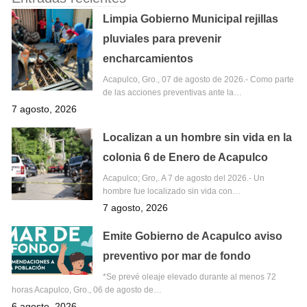
Limpia Gobierno Municipal rejillas
pluviales para prevenir
encharcamientos
Acapulco, Gro., 07 de agosto de 2026.- Como parte
de las acciones preventivas ante la…
7 agosto, 2026
Localizan a un hombre sin vida en la
colonia 6 de Enero de Acapulco
Acapulco; Gro,. A 7 de agosto del 2026.- Un
hombre fue localizado sin vida con…
7 agosto, 2026
Emite Gobierno de Acapulco aviso
preventivo por mar de fondo
*Se prevé oleaje elevado durante al menos 72
horas Acapulco, Gro., 06 de agosto de…
6 agosto, 2026