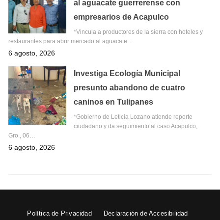
al aguacate guerrerense con
empresarios de Acapulco
*Vincula a productores de la sierra con hoteles y
restaurantes para abrir mercado al aguacate…
6 agosto, 2026
Investiga Ecología Municipal
presunto abandono de cuatro
caninos en Tulipanes
*Gobierno de Leticia Lozano atiende reporte
ciudadano y da seguimiento al caso Acapulco,
Gro., 06…
6 agosto, 2026
Política de Privacidad
Declaración de Accesibilidad