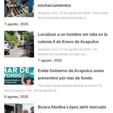
encharcamientos
Acapulco, Gro., 07 de agosto de 2026.- Como parte
de las acciones preventivas ante la…
7 agosto, 2026
Localizan a un hombre sin vida en la
colonia 6 de Enero de Acapulco
Acapulco; Gro,. A 7 de agosto del 2026.- Un
hombre fue localizado sin vida con…
7 agosto, 2026
Emite Gobierno de Acapulco aviso
preventivo por mar de fondo
*Se prevé oleaje elevado durante al menos 72
horas Acapulco, Gro., 06 de agosto de…
6 agosto, 2026
Busca Abelina López abrir mercado