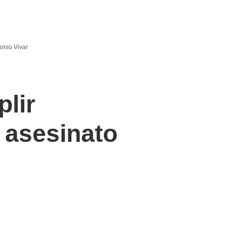
onio Vivar
lir
asesinato