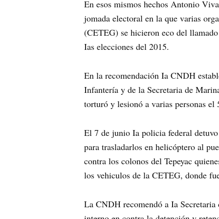
En esos mismos hechos Antonio Vivar D
jomada electoral en la que varias org
(CETEG) se hicieron eco del llamado 
Ias elecciones del 2015.
En la recomendación Ia CNDH establece
Infantería y de la Secretaria de Marina
torturó y lesionó a varias personas e
El 7 de junio Ia policia federal detu
para trasladarlos en helicóptero al p
contra los colonos del Tepeyac quienes
los vehiculos de la CETEG, donde fu
La CNDH recomendó a Ia Secretaria de
interno en contra la detención y reten