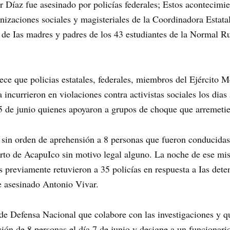
íaz fue asesinado por policías federales; Estos acontecimien
anizaciones sociales y magisteriales de la Coordinadora Estat
de Ias madres y padres de los 43 estudiantes de la Normal Ru
 que policias estatales, federales, miembros del Ejército Me
 incurrieron en violaciones contra activistas sociales los dias 
l 5 de junio quienes apoyaron a grupos de choque que arremetie
vo sin orden de aprehensión a 8 personas que fueron conducidas
uerto de AcapuIco sin motivo legal alguno. La noche de ese mis
 previamente retuvieron a 35 policías en respuesta a Ias deten
e asesinado Antonio Vivar.
 Defensa Nacional que colabore con las investigaciones y qu
ción de 8 personas el día 7 de junio y designe a un funcionari