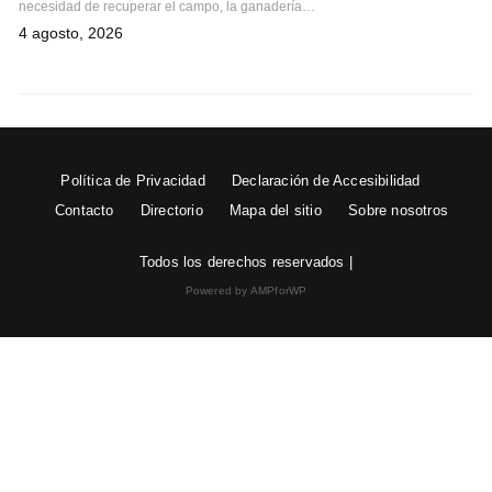
necesidad de recuperar el campo, la ganadería…
4 agosto, 2026
Política de Privacidad
Declaración de Accesibilidad
Contacto
Directorio
Mapa del sitio
Sobre nosotros
Todos los derechos reservados |
Powered by AMPforWP