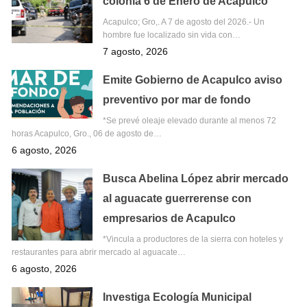
colonia 6 de Enero de Acapulco
Acapulco; Gro,. A 7 de agosto del 2026.- Un
hombre fue localizado sin vida con…
7 agosto, 2026
Emite Gobierno de Acapulco aviso
preventivo por mar de fondo
*Se prevé oleaje elevado durante al menos 72
horas Acapulco, Gro., 06 de agosto de…
6 agosto, 2026
Busca Abelina López abrir mercado
al aguacate guerrerense con
empresarios de Acapulco
*Vincula a productores de la sierra con hoteles y
restaurantes para abrir mercado al aguacate…
6 agosto, 2026
Investiga Ecología Municipal