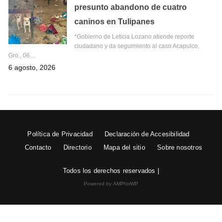
presunto abandono de cuatro
caninos en Tulipanes
*Gobierno de Leticia Lozano atiende reporte
ciudadano y da seguimiento al caso Acapulco,
Gro., 06…
6 agosto, 2026
Política de Privacidad
Declaración de Accesibilidad
Contacto
Directorio
Mapa del sitio
Sobre nosotros
Todos los derechos reservados |
Powered by AMPforWP