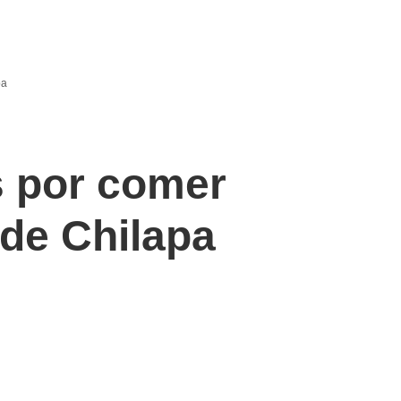
pa
s por comer
de Chilapa