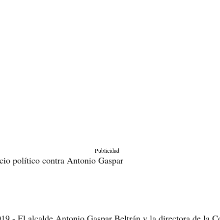
Publicidad
cio político contra Antonio Gaspar
19.- El alcalde Antonio Gaspar Beltrán y la directora de la 