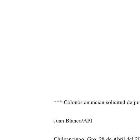
*** Colonos anuncian solicitud de jui
Juan Blanco/API
Chilpancingo, Gro. 28 de Abril del 20