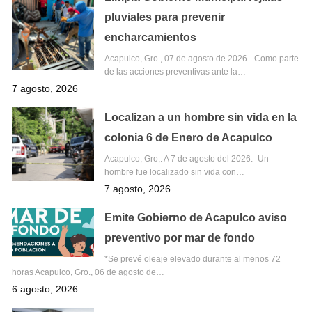
pluviales para prevenir
encharcamientos
Acapulco, Gro., 07 de agosto de 2026.- Como parte
de las acciones preventivas ante la…
7 agosto, 2026
Localizan a un hombre sin vida en la
colonia 6 de Enero de Acapulco
Acapulco; Gro,. A 7 de agosto del 2026.- Un
hombre fue localizado sin vida con…
7 agosto, 2026
Emite Gobierno de Acapulco aviso
preventivo por mar de fondo
*Se prevé oleaje elevado durante al menos 72
horas Acapulco, Gro., 06 de agosto de…
6 agosto, 2026