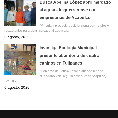
Busca Abelina López abrir mercado
al aguacate guerrerense con
empresarios de Acapulco
*Vincula a productores de la sierra con hoteles y
restaurantes para abrir mercado al aguacate…
6 agosto, 2026
Investiga Ecología Municipal
presunto abandono de cuatro
caninos en Tulipanes
*Gobierno de Leticia Lozano atiende reporte
ciudadano y da seguimiento al caso Acapulco,
Gro., 06…
6 agosto, 2026