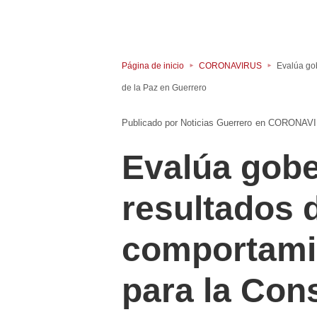
Página de inicio
CORONAVIRUS
Evalúa go
de la Paz en Guerrero
Noticias Guerrero
en
CORONAV
Evalúa gobe
resultados 
comportamie
para la Con